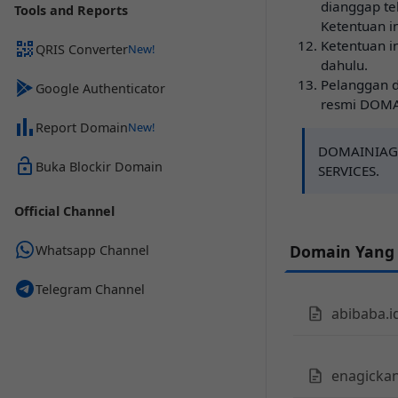
dianggap te
Tools and Reports
Ketentuan in
Ketentuan i
QRIS Converter
dahulu.
Pelanggan d
Google Authenticator
resmi DOMA
Report Domain
DOMAINIAGA
Buka Blockir Domain
SERVICES.
Official Channel
Domain Yang
Whatsapp Channel
Telegram Channel
abibaba.i
enagickan