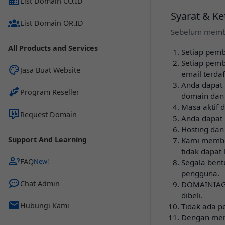
List Domain CO.ID
Syarat & K
List Domain OR.ID
Sebelum memb
All Products and Services
Setiap pemb
Setiap pem
Jasa Buat Website
email terdaf
Anda dapat
Program Reseller
domain dan
Masa aktif 
Request Domain
Anda dapat 
Hosting dan
Support And Learning
Kami member
tidak dapat
FAQ
Segala ben
pengguna.
Chat Admin
DOMAINIAGA
dibeli.
Hubungi Kami
Tidak ada p
Dengan men