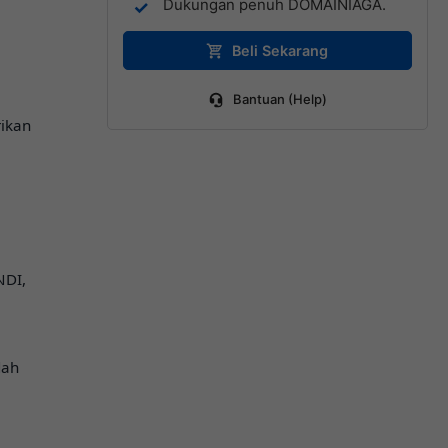
Dukungan penuh DOMAINIAGA.
Beli Sekarang
Bantuan (Help)
ikan
NDI,
dah