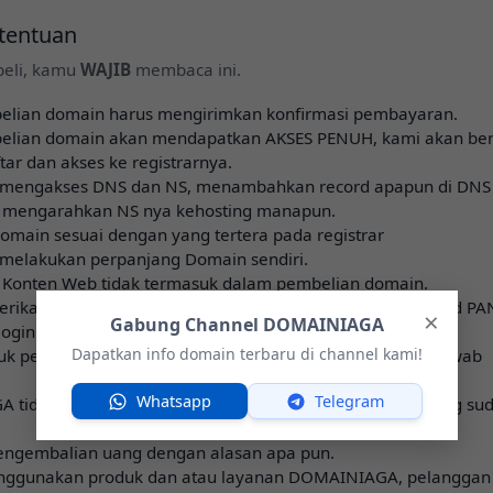
etentuan
eli, kamu
WAJIB
membaca ini.
elian domain harus mengirimkan konfirmasi pembayaran.
belian domain akan mendapatkan AKSES PENUH, kami akan ber
tar dan akses ke registrarnya.
 mengakses DNS dan NS, menambahkan record apapun di DNS
 mengarahkan NS nya kehosting manapun.
domain sesuai dengan yang tertera pada registrar
melakukan perpanjang Domain sendiri.
 Konten Web tidak termasuk dalam pembelian domain.
ikan Garansi apabila domain ternyata belum di approved PA
×
Gabung Channel DOMAINIAGA
 login ke GMAIL atau ke REGISTRAR
Dapatkan info domain terbaru di channel kami!
tuk penggunaan domain sepenuhnya menjadi tanggung jawab
Whatsapp
Telegram
 tidak bertanggung jawab atas penggunaan domain yang su
engembalian uang dengan alasan apa pun.
ggunakan produk dan atau layanan DOMAINIAGA, pelanggan