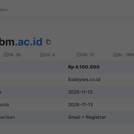
bbm
.ac.id
PA: 36
SS: 4
DR: 27
BL: 196
Rp 4.100.000
Exabytes.co.id
a
2025-11-13
pada
2026-11-13
berikan
Gmail + Registrar