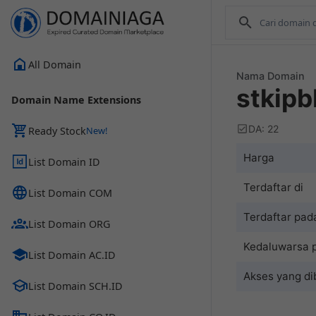
All Domain
Nama Domain
stkip
Domain Name Extensions
DA: 22
Ready Stock
Harga
List Domain ID
Terdaftar di
List Domain COM
Terdaftar pad
List Domain ORG
Kedaluwarsa 
List Domain AC.ID
Akses yang di
List Domain SCH.ID