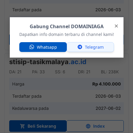
Terdaftar pada
2026-06-03
Kedaluwarsa pada
2027-06-02
×
Gabung Channel DOMAINIAGA
Dapatkan info domain terbaru di channel kami!
Beli Sekarang
Index
Whatsapp
Telegram
stisip-tasikmalaya
.ac.id
DA: 21
PA: 33
SS: 6
DR: 21
BL: 238K
Harga
Rp 4.100.000
Terdaftar pada
2026-06-03
Kedaluwarsa pada
2027-06-02
Beli Sekarang
Index