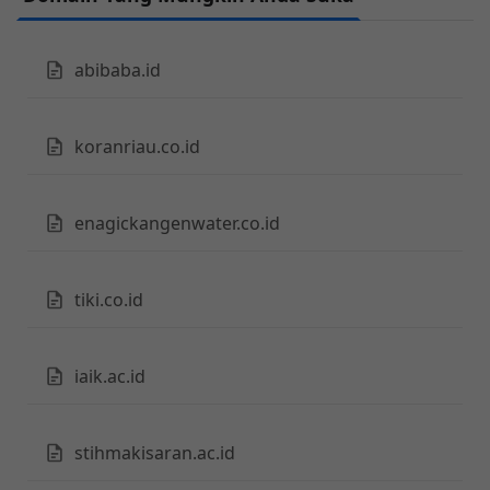
abibaba.id
koranriau.co.id
enagickangenwater.co.id
tiki.co.id
iaik.ac.id
stihmakisaran.ac.id