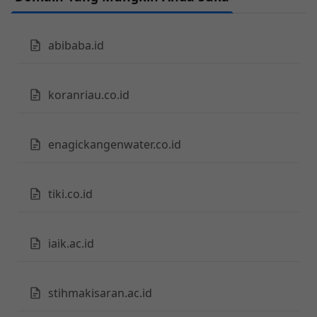
abibaba.id
koranriau.co.id
enagickangenwater.co.id
tiki.co.id
iaik.ac.id
stihmakisaran.ac.id