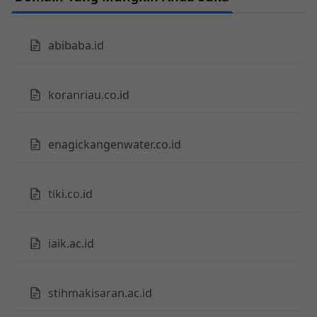
abibaba.id
koranriau.co.id
enagickangenwater.co.id
tiki.co.id
iaik.ac.id
stihmakisaran.ac.id