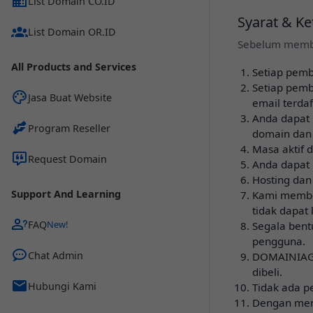
List Domain CO.ID
Syarat & K
List Domain OR.ID
Sebelum memb
All Products and Services
Setiap pemb
Setiap pem
Jasa Buat Website
email terdaf
Anda dapat
Program Reseller
domain dan
Masa aktif 
Request Domain
Anda dapat 
Hosting dan
Support And Learning
Kami member
tidak dapat
FAQ
Segala ben
pengguna.
Chat Admin
DOMAINIAGA
dibeli.
Hubungi Kami
Tidak ada p
Dengan men