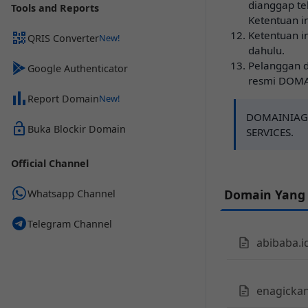
dianggap te
Tools and Reports
Ketentuan in
Ketentuan i
QRIS Converter
dahulu.
Pelanggan d
Google Authenticator
resmi DOMA
Report Domain
DOMAINIAGA
Buka Blockir Domain
SERVICES.
Official Channel
Domain Yang
Whatsapp Channel
Telegram Channel
abibaba.i
enagickan