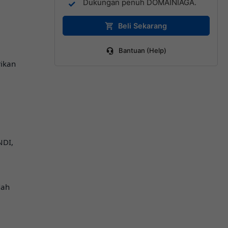
Dukungan penuh DOMAINIAGA.
Beli Sekarang
Bantuan (Help)
ikan
NDI,
dah