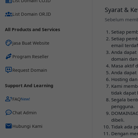
List Domain CO.ID
Syarat & K
List Domain OR.ID
Sebelum memb
All Products and Services
Setiap pemb
Setiap pem
Jasa Buat Website
email terdaf
Anda dapat
Program Reseller
domain dan
Masa aktif 
Request Domain
Anda dapat 
Hosting dan
Support And Learning
Kami member
tidak dapat
FAQ
Segala ben
pengguna.
Chat Admin
DOMAINIAGA
dibeli.
Hubungi Kami
Tidak ada p
Dengan men