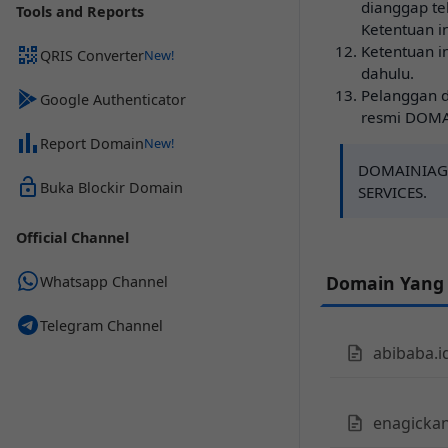
dianggap te
Tools and Reports
Ketentuan in
Ketentuan i
QRIS Converter
dahulu.
Pelanggan d
Google Authenticator
resmi DOMA
Report Domain
DOMAINIAGA
Buka Blockir Domain
SERVICES.
Official Channel
Domain Yang
Whatsapp Channel
Telegram Channel
abibaba.i
enagickan