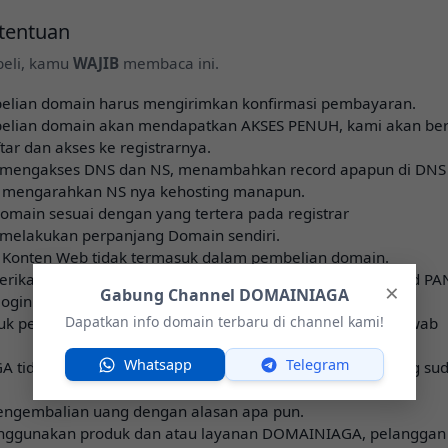
etentuan
eli, kamu
WAJIB
membaca ini.
elian domain harus mengirimkan konfirmasi pembayaran.
belian domain akan mendapatkan AKSES PENUH, kami akan ber
tar dan akses ke registrarnya.
 mengakses DNS dan NS, menambahkan record apapun di DNS
 mengarahkan NS nya kehosting manapun.
domain sesuai dengan yang tertera pada registrar
melakukan perpanjang Domain sendiri.
 Konten Web tidak termasuk dalam pembelian domain.
ikan Garansi apabila domain ternyata belum di approved PA
×
Gabung Channel DOMAINIAGA
 login ke GMAIL atau ke REGISTRAR
Dapatkan info domain terbaru di channel kami!
tuk penggunaan domain sepenuhnya menjadi tanggung jawab
Whatsapp
Telegram
 tidak bertanggung jawab atas penggunaan domain yang su
engembalian uang dengan alasan apa pun.
ggunakan produk dan atau layanan DOMAINIAGA, pelanggan