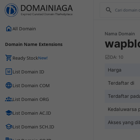
All Domain
Nama Domain
wapbl
Domain Name Extensions
DA: 10
Ready Stock
Harga
List Domain ID
Terdaftar di
List Domain COM
Terdaftar pad
List Domain ORG
Kedaluwarsa 
List Domain AC.ID
Akses yang di
List Domain SCH.ID