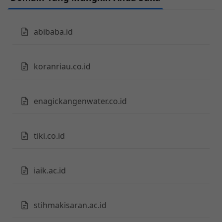
abibaba.id
koranriau.co.id
enagickangenwater.co.id
tiki.co.id
iaik.ac.id
stihmakisaran.ac.id