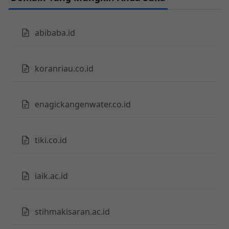
abibaba.id
koranriau.co.id
enagickangenwater.co.id
tiki.co.id
iaik.ac.id
stihmakisaran.ac.id