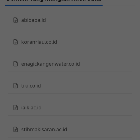
abibaba.id
koranriau.co.id
enagickangenwater.co.id
tiki.co.id
iaik.ac.id
stihmakisaran.ac.id