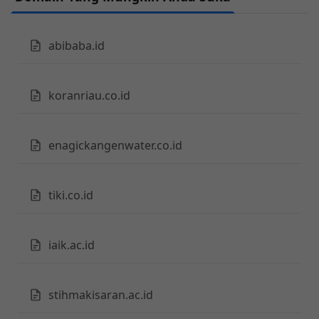
abibaba.id
koranriau.co.id
enagickangenwater.co.id
tiki.co.id
iaik.ac.id
stihmakisaran.ac.id