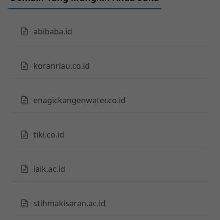
abibaba.id
koranriau.co.id
enagickangenwater.co.id
tiki.co.id
iaik.ac.id
stihmakisaran.ac.id