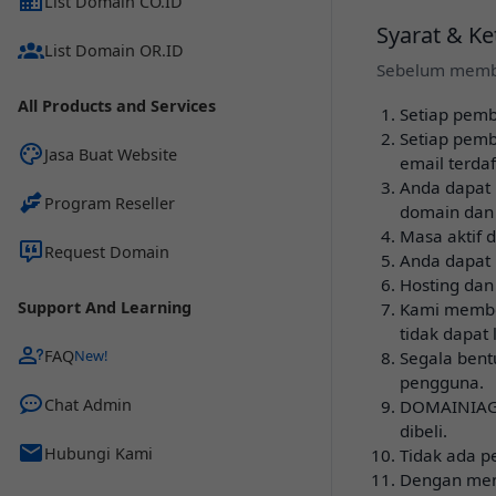
List Domain CO.ID
Syarat & K
List Domain OR.ID
Sebelum memb
All Products and Services
Setiap pemb
Setiap pem
Jasa Buat Website
email terdaf
Anda dapat
Program Reseller
domain dan
Masa aktif 
Request Domain
Anda dapat 
Hosting dan
Support And Learning
Kami member
tidak dapat
FAQ
Segala ben
pengguna.
Chat Admin
DOMAINIAGA
dibeli.
Hubungi Kami
Tidak ada p
Dengan men