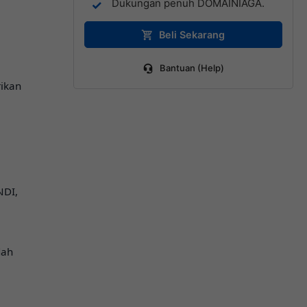
Dukungan penuh DOMAINIAGA.
Beli Sekarang
Bantuan (Help)
ikan
NDI,
dah