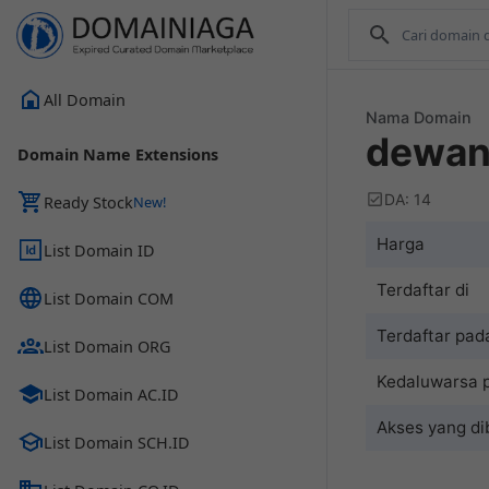
All Domain
Nama Domain
dewan
Domain Name Extensions
DA: 14
Ready Stock
Harga
List Domain ID
Terdaftar di
List Domain COM
Terdaftar pad
List Domain ORG
Kedaluwarsa 
List Domain AC.ID
Akses yang di
List Domain SCH.ID