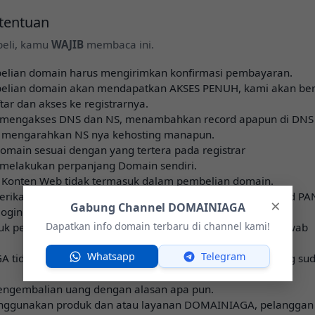
etentuan
eli, kamu
WAJIB
membaca ini.
elian domain harus mengirimkan konfirmasi pembayaran.
belian domain akan mendapatkan AKSES PENUH, kami akan ber
tar dan akses ke registrarnya.
 mengakses DNS dan NS, menambahkan record apapun di DNS
 mengarahkan NS nya kehosting manapun.
domain sesuai dengan yang tertera pada registrar
melakukan perpanjang Domain sendiri.
 Konten Web tidak termasuk dalam pembelian domain.
ikan Garansi apabila domain ternyata belum di approved PA
×
Gabung Channel DOMAINIAGA
 login ke GMAIL atau ke REGISTRAR
Dapatkan info domain terbaru di channel kami!
tuk penggunaan domain sepenuhnya menjadi tanggung jawab
Whatsapp
Telegram
 tidak bertanggung jawab atas penggunaan domain yang su
engembalian uang dengan alasan apa pun.
ggunakan produk dan atau layanan DOMAINIAGA, pelanggan