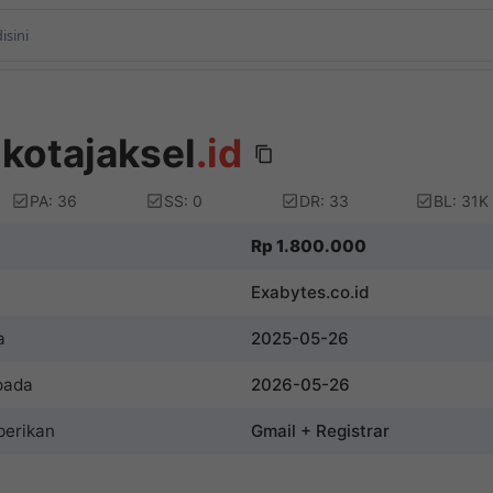
kotajaksel
.id
PA: 36
SS: 0
DR: 33
BL: 31K
Rp 1.800.000
Exabytes.co.id
a
2025-05-26
pada
2026-05-26
berikan
Gmail + Registrar