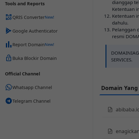
dianggap te
Tools and Reports
Ketentuan in
Ketentuan i
QRIS Converter
dahulu.
Pelanggan d
Google Authenticator
resmi DOMA
Report Domain
DOMAINIAGA
Buka Blockir Domain
SERVICES.
Official Channel
Domain Yang
Whatsapp Channel
Telegram Channel
abibaba.i
enagickan