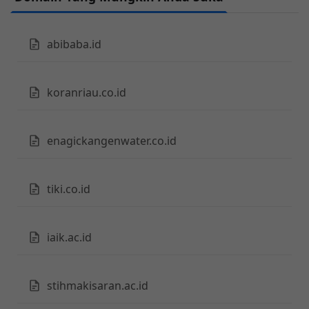
abibaba.id
koranriau.co.id
enagickangenwater.co.id
tiki.co.id
iaik.ac.id
stihmakisaran.ac.id