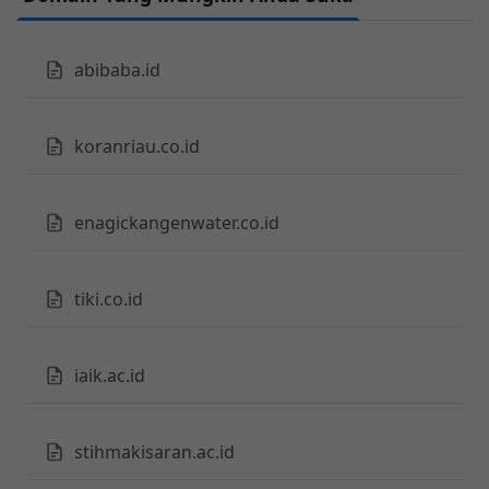
abibaba.id
koranriau.co.id
enagickangenwater.co.id
tiki.co.id
iaik.ac.id
stihmakisaran.ac.id