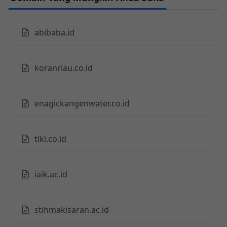
abibaba.id
koranriau.co.id
enagickangenwater.co.id
tiki.co.id
iaik.ac.id
stihmakisaran.ac.id