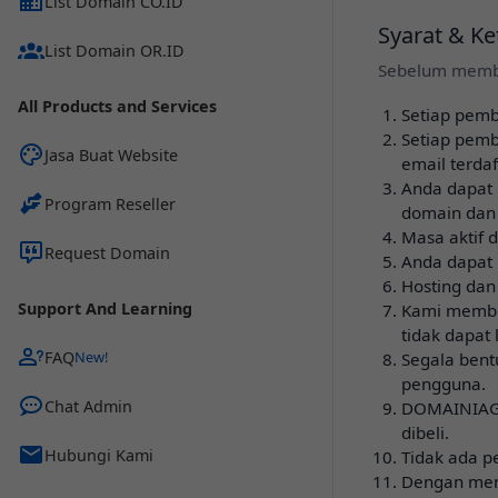
List Domain CO.ID
Syarat & K
List Domain OR.ID
Sebelum memb
All Products and Services
Setiap pemb
Setiap pem
Jasa Buat Website
email terdaf
Anda dapat
Program Reseller
domain dan
Masa aktif 
Request Domain
Anda dapat 
Hosting dan
Support And Learning
Kami member
tidak dapat
FAQ
Segala ben
pengguna.
Chat Admin
DOMAINIAGA
dibeli.
Hubungi Kami
Tidak ada p
Dengan men