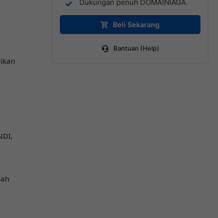
Dukungan penuh DOMAINIAGA.
Beli Sekarang
Bantuan (Help)
ikan
NDI,
dah