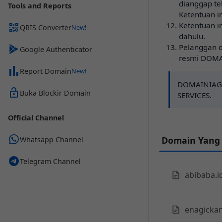
dianggap te
Tools and Reports
Ketentuan in
Ketentuan i
QRIS Converter
dahulu.
Pelanggan d
Google Authenticator
resmi DOMA
Report Domain
DOMAINIAGA
Buka Blockir Domain
SERVICES.
Official Channel
Domain Yang
Whatsapp Channel
Telegram Channel
abibaba.i
enagickan