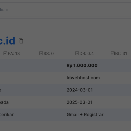
c.id
PA: 13
SS: 0
DR: 0.4
BL: 31
Rp 1.000.000
Idwebhost.com
a
2024-03-01
pada
2025-03-01
berikan
Gmail + Registrar