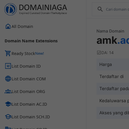
All Domain
Nama Domain
amk
.a
Domain Name Extensions
DA: 14
Ready Stock
Harga
List Domain ID
Terdaftar di
List Domain COM
Terdaftar pad
List Domain ORG
Kedaluwarsa 
List Domain AC.ID
Akses yang di
List Domain SCH.ID