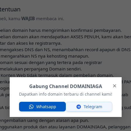
etentuan
eli, kamu
WAJIB
membaca ini.
elian domain harus mengirimkan konfirmasi pembayaran.
belian domain akan mendapatkan AKSES PENUH, kami akan ber
tar dan akses ke registrarnya.
 mengakses DNS dan NS, menambahkan record apapun di DNS
 mengarahkan NS nya kehosting manapun.
domain sesuai dengan yang tertera pada registrar
melakukan perpanjang Domain sendiri.
 Konten Web tidak termasuk dalam pembelian domain.
ikan Garansi apabila domain ternyata belum di approved PA
×
Gabung Channel DOMAINIAGA
 login ke GMAIL atau ke REGISTRAR
Dapatkan info domain terbaru di channel kami!
tuk penggunaan domain sepenuhnya menjadi tanggung jawab
Whatsapp
Telegram
 tidak bertanggung jawab atas penggunaan domain yang su
engembalian uang dengan alasan apa pun.
ggunakan produk dan atau layanan DOMAINIAGA, pelanggan